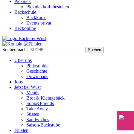
Picknick
Picknickkorb bestellen
Backschule
Backkurse
Events privat
Beckonline
Suchen nach:
Suchen
Über uns
Philosophie
Geschichte
Downloads
Jobs
Jetzt bei Wüst
Menüs
Brot & Kleingebäck
Soup&Friends
Take Away
Süsses
Sandwiches
Saison-Backstube
Filialen