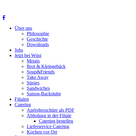
Über uns
Philosophie
Geschichte
Downloads
Jobs
Jetzt bei Wüst
Menüs
Brot & Kleingebäck
Soup&Friends
Take Away
Süsses
Sandwiches
Saison-Backstube
Filialen
Catering
Apérobroschüre als PDF
Abholung in der Filiale
Catering bestellen
Lieferservice Catering
Kochen vor Ort