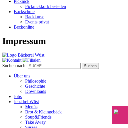
Picknick
Picknickkorb bestellen
Backschule
Backkurse
Events privat
Beckonline
Impressum
Suchen nach:
Suchen
Über uns
Philosophie
Geschichte
Downloads
Jobs
Jetzt bei Wüst
Menüs
Brot & Kleingebäck
Soup&Friends
Take Away
Süsses