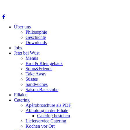
Über uns
Philosophie
Geschichte
Downloads
Jobs
Jetzt bei Wüst
Menüs
Brot & Kleingebäck
Soup&Friends
Take Away
Süsses
Sandwiches
Saison-Backstube
Filialen
Catering
Apérobroschüre als PDF
Abholung in der Filiale
Catering bestellen
Lieferservice Catering
Kochen vor Ort