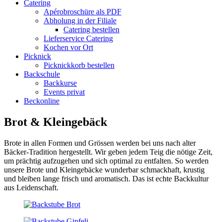
Catering
Apérobroschüre als PDF
Abholung in der Filiale
Catering bestellen
Lieferservice Catering
Kochen vor Ort
Picknick
Picknickkorb bestellen
Backschule
Backkurse
Events privat
Beckonline
Brot & Kleingebäck
Brote in allen Formen und Grössen werden bei uns nach alter
Bäcker-Tradition hergestellt. Wir geben jedem Teig die nötige Zeit,
um prächtig aufzugehen und sich optimal zu entfalten. So werden
unsere Brote und Kleingebäcke wunderbar schmackhaft, krustig
und bleiben lange frisch und aromatisch. Das ist echte Backkultur
aus Leidenschaft.