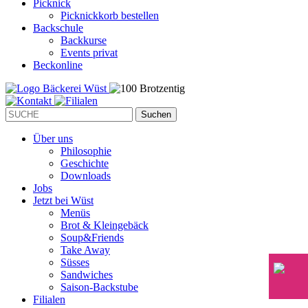
Picknick
Picknickkorb bestellen
Backschule
Backkurse
Events privat
Beckonline
Suchen
Suchen
nach:
Über uns
Philosophie
Geschichte
Downloads
Jobs
Jetzt bei Wüst
Menüs
Brot & Kleingebäck
Soup&Friends
Take Away
Süsses
Sandwiches
Saison-Backstube
Filialen